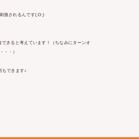
されるんです(;O;)
はできると考えています！（ちなみにターンオ
・・・）
術もできます♪