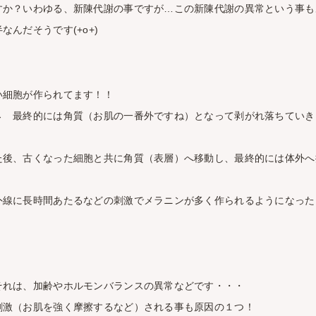
すか？いわゆる、新陳代謝の事ですが…この新陳代謝の異常という事も
んだそうです(+o+)
い細胞が作られてます！！
 最終的には角質（お肌の一番外ですね）となって剥がれ落ちていきます
後、古くなった細胞と共に角質（表層）へ移動し、最終的には体外へ排出
外線に長時間あたるなどの刺激でメラニンが多く作られるようになった
それは、加齢やホルモンバランスの異常などです・・・
刺激（お肌を強く摩擦するなど）される事も原因の１つ！