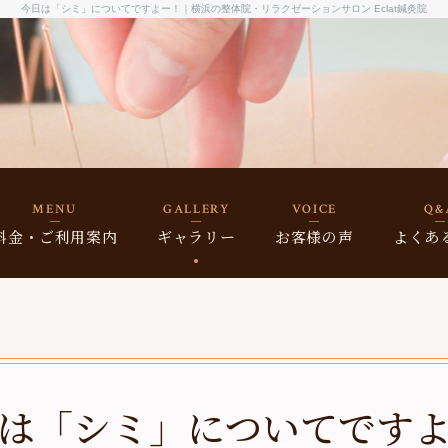
今日は「シミ」についてですよー！｜横浜の整体院・リラクゼーションサロン Eclat鍼灸院
MENU
GALLERY
VOICE
Q&
料金・ご利用案内
ギャラリー
お客様の声
よくあ
料金案内
施術例
施術までの流れ
健康コラム
は「シミ」についてです